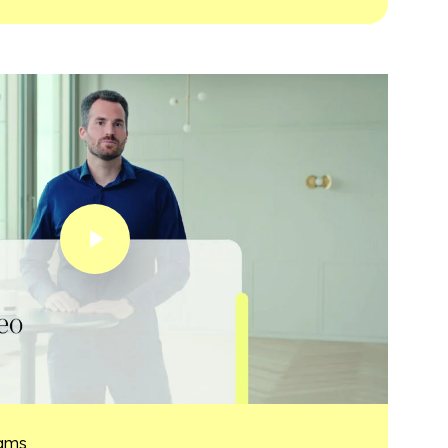
Play Video
eams