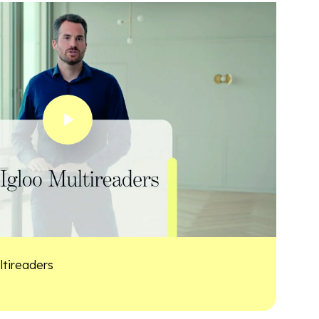
Play Video
ltireaders